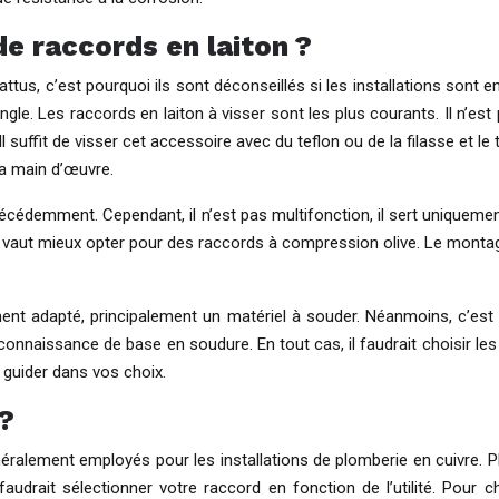
de raccords en laiton ?
attus, c’est pourquoi ils sont déconseillés si les installations sont
jungle. Les raccords en laiton à visser sont les plus courants. Il n
suffit de visser cet accessoire avec du teflon ou de la filasse et le t
la main d’œuvre.
récédemment. Cependant, il n’est pas multifonction, il sert uniquemen
e, il vaut mieux opter pour des raccords à compression olive. Le monta
ent adapté, principalement un matériel à souder. Néanmoins, c’est l
connaissance de base en soudure. En tout cas, il faudrait choisir les
 guider dans vos choix.
 ?
néralement employés pour les installations de plomberie en cuivre. Pl
 faudrait sélectionner votre raccord en fonction de l’utilité. Pour 