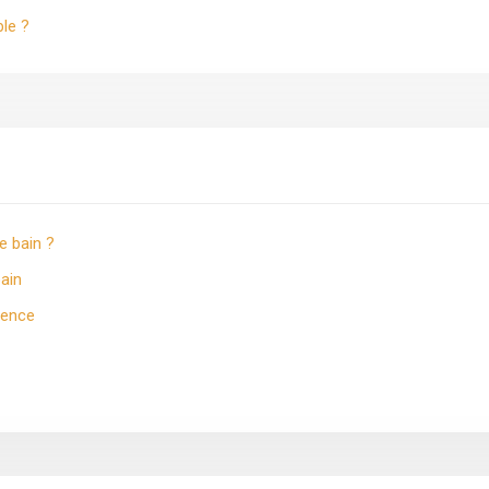
ble ?
e bain ?
bain
érence