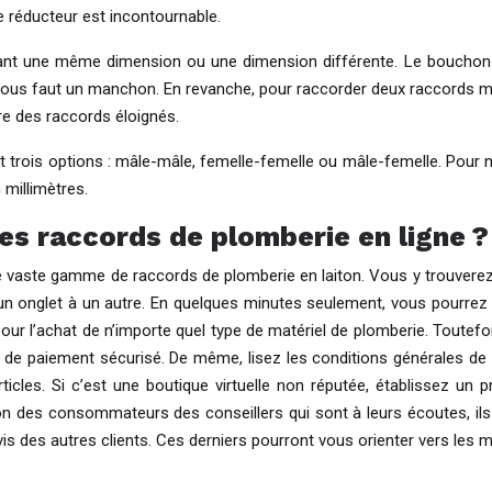
 réducteur est incontournable.
ayant une même dimension ou une dimension différente. Le bouchon 
il vous faut un manchon. En revanche, pour raccorder deux raccords m
dre des raccords éloignés.
ent trois options : mâle-mâle, femelle-femelle ou mâle-femelle. Pou
 millimètres.
es raccords de plomberie en ligne ?
aste gamme de raccords de plomberie en laiton. Vous y trouverez c
un onglet à un autre. En quelques minutes seulement, vous pourrez
r l’achat de n’importe quel type de matériel de plomberie. Toutefois,
e paiement sécurisé. De même, lisez les conditions générales de ven
rticles. Si c’est une boutique virtuelle non réputée, établissez un p
on des consommateurs des conseillers qui sont à leurs écoutes, ils s
avis des autres clients. Ces derniers pourront vous orienter vers les m