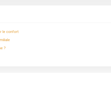
 le confort
iliale
ne ?