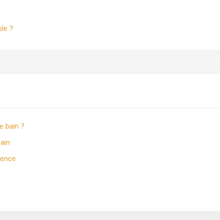
ble ?
e bain ?
bain
érence