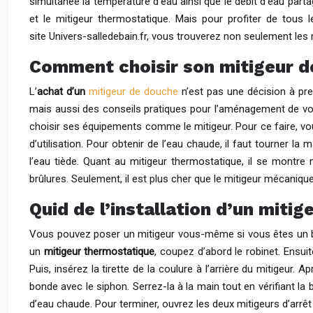
simultanée la température d’eau ainsi que le débit d’eau par
et le mitigeur thermostatique. Mais pour profiter de tous 
site Univers-salledebain.fr, vous trouverez non seulement les
Comment choisir son mitigeur d
L’
achat d’un
mitigeur de douche
n’est pas une décision à pre
mais aussi des conseils pratiques pour l’aménagement de votre
choisir ses équipements comme le mitigeur. Pour ce faire, vo
d’utilisation. Pour obtenir de l’eau chaude, il faut tourner la 
l’eau tiède. Quant au mitigeur thermostatique, il se montre 
brûlures. Seulement, il est plus cher que le mitigeur mécanique
Quid de l’installation d’un miti
Vous pouvez poser un mitigeur vous-même si vous êtes un bo
un
mitigeur thermostatique
, coupez d’abord le robinet. Ensuit
Puis, insérez la tirette de la coulure à l’arrière du mitigeur. 
bonde avec le siphon. Serrez-la à la main tout en vérifiant la b
d’eau chaude. Pour terminer, ouvrez les deux mitigeurs d’arrêt e