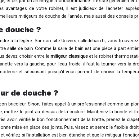
tagé, et ce, par un archétype monocommande. Il existe généralement 
les avantages de votre robinet, il est judicieux de l’acheter aup
 meilleurs mitigeurs de douche de l’année, mais aussi des conseils p
e douche ?
ndre à la légère. Sur son site Univers-salledebain.fr, vous trouvere
 salle de bain. Comme la salle de bain est une pièce à part entière
us devez choisir entre le
mitigeur classique
et le robinet thermostatiq
manette vers la gauche, pour l’eau froide, il faut la tourner vers la d
moderne et sécurisant puisqu’il vous permet de choisir la températur
.
geur de douche ?
n bricoleur. Sinon, faites appel à un professionnel comme un plo
e, mettez le joint au-dessus de la coulure. Maintenez la bonde et fixez
Après avoir vérifié le bon fonctionnement de la tirette, prenez le clap
onne mise en place des joints. Puis, vissez et serrez le flexible droit 
t vérifiez si l’installation est bien étanche et que le mitigeur foncti