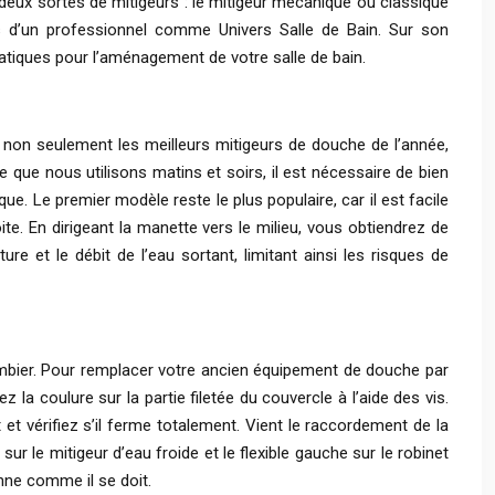
deux sortes de mitigeurs : le mitigeur mécanique ou classique
rès d’un professionnel comme Univers Salle de Bain. Sur son
ratiques pour l’aménagement de votre salle de bain.
z non seulement les meilleurs mitigeurs de douche de l’année,
 que nous utilisons matins et soirs, il est nécessaire de bien
ue. Le premier modèle reste le plus populaire, car il est facile
roite. En dirigeant la manette vers le milieu, vous obtiendrez de
e et le débit de l’eau sortant, limitant ainsi les risques de
mbier. Pour remplacer votre ancien équipement de douche par
 la coulure sur la partie filetée du couvercle à l’aide des vis.
et et vérifiez s’il ferme totalement. Vient le raccordement de la
sur le mitigeur d’eau froide et le flexible gauche sur le robinet
onne comme il se doit.